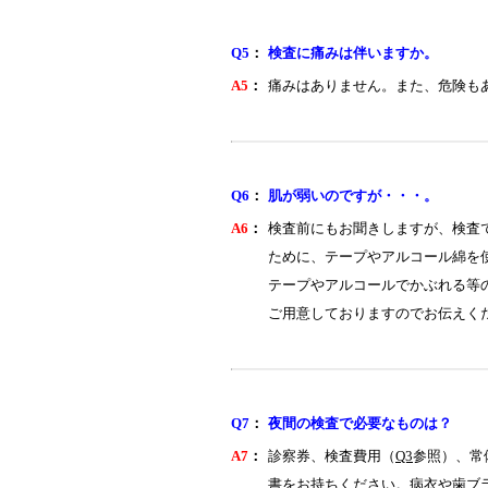
Q5
：
検査に痛みは伴いますか。
A5
：
痛みはありません。また、危険も
Q6
：
肌が弱いのですが・・・。
A6
：
検査前にもお聞きしますが、検査
ために、テープやアルコール綿を
テープやアルコールでかぶれる等
ご用意しておりますのでお伝えく
Q7
：
夜間の検査で必要なものは？
A7
：
診察券、検査費用（
Q3
参照）、常
書をお持ちください。病衣や歯ブ