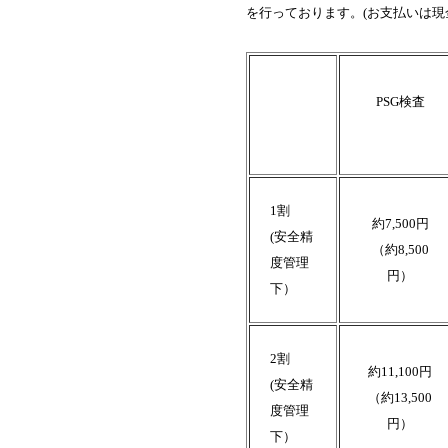
を行っております。(お支払いは
PSG検査
1割
約7,500円
(安全精
（約8,500
度管理
円）
下）
2割
約11,100円
(安全精
（約13,500
度管理
円）
下）