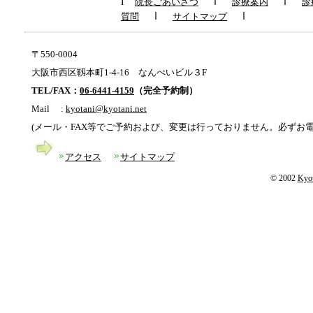
l
ｌ
ｌ
院長ごあいさつ
診療案内
診
ｌ
ｌ
質問
サイトマップ
〒550-0004
大阪市西区靱本町1-4-16 なんぺいビル３F
TEL/FAX：
06-6441-4159
（完全予約制）
Mail :
kyotani@kyotani.net
(メール・FAX等でご予約および、変更は行っておりません。必ずお電
アクセス
サイトマップ
© 2002
Kyot