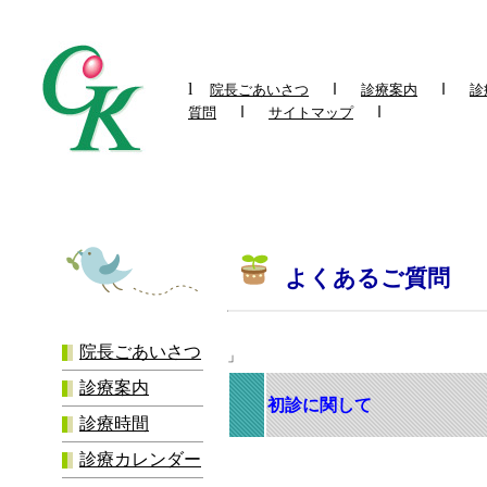
l
ｌ
ｌ
院長ごあいさつ
診療案内
診
ｌ
ｌ
質問
サイトマップ
よくあるご質問
院長ごあいさつ
」
診療案内
初診に関して
診療時間
診療カレンダー